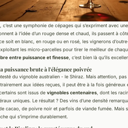
n, c’est une symphonie de cépages qui s’expriment avec une l
onnent à l’idée d’un rouge dense et chaud, ils passent à côté
ce soit en blanc, en rouge ou en rosé, les vignerons d’outre
exploitant les micro-parcelles pour tirer le meilleur de chaq
ibre entre puissance et finesse
, c’est bien là qu’ils excellen
 la puissance brute à l'élégance poivrée
ontesté du vignoble australien - le Shiraz. Mais attention, pa
trairement aux idées reçues, il peut être à la fois généreux 
certains sont issus de
vignobles centenaires
, dont les rac
éraux uniques. Le résultat ? Des vins d’une densité remarqu
de cacao, de poivre noir et parfois de viande fumée. Mais s
che qui s’imprime durablement.