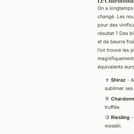
Le Chardonnay 
On a longtemps 
changé. Les nou
pour des vinific
résultat ? Des 
et de beurre fra
l’on trouve les p
magnifiquement.
équivalents eur
🍷
Shiraz
- A
sublimer ses
🥂
Chardon
truffée.
🍋
Riesling
- 
wasabi.