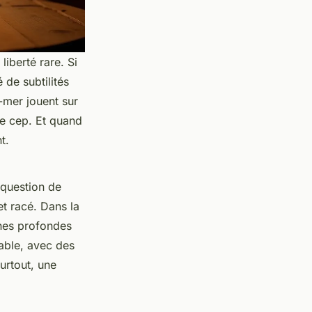
iberté rare. Si
 de subtilités
-mer jouent sur
ue cep. Et quand
t.
s question de
et racé. Dans la
ines profondes
able, avec des
urtout, une