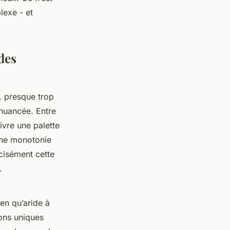
lexe - et
des
, presque trop
 nuancée. Entre
livre une palette
une monotonie
écisément cette
.
ien qu’aride à
ions uniques