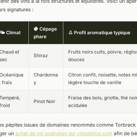
enir des vins à la fois structurés et équilibrés. Voici un ap
urs signatures :
🍇 Cépage
🌤️ Climat
👃 Profil aromatique typique
phare
Chaud et
Fruits noirs cuits, poivre, régli
Shiraz
sec
douces
Océanique
Chardonna
Citron confit, noisette, notes m
, frais
y
légère touche de vanille
Tempéré,
Fraise des bois, griotte, thé noi
Pinot Noir
froid
acidulée
es pépites issues de domaines renommés comme Torbreck o
ager un
achat de vin australien sur vinodelice.com
afin de bé