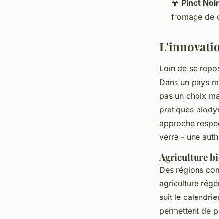
🍄
Pinot Noir
fromage de c
L'innovati
Loin de se repos
Dans un pays ma
pas un choix ma
pratiques biody
approche respec
verre - une authe
Agriculture bi
Des régions com
agriculture régé
suit le calendri
permettent de pr