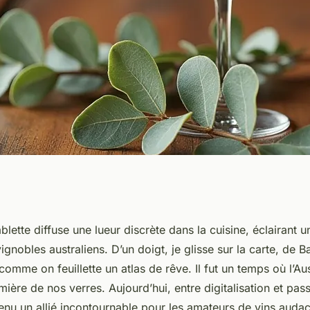
 un vin australien
blette diffuse une lueur discrète dans la cuisine, éclairant u
vignobles australiens. D’un doigt, je glisse sur la carte, de 
comme on feuillette un atlas de rêve. Il fut un temps où l’Aus
ière de nos verres. Aujourd’hui, entre digitalisation et pas
enu un allié incontournable pour les amateurs de vins audac