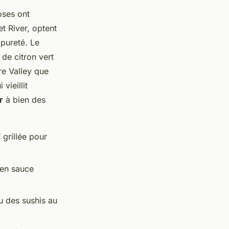
oses ont
t River, optent
 pureté. Le
de citron vert
re Valley que
vieillit
r
à bien des
grillée pour
 en sauce
u des sushis au