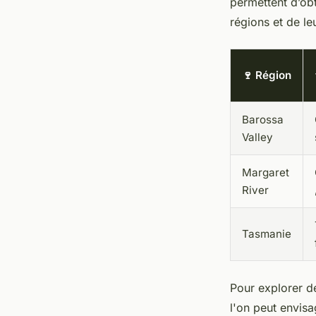
permettent d’obt
régions et de le
🍷 Région
Barossa
Valley
Margaret
River
Tasmanie
Pour explorer d
l'on peut envis