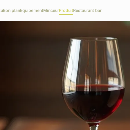
tu
Bon plan
Equipement
Minceur
Produit
Restaurant bar