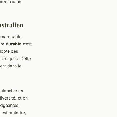
bœuf ou un
ustralien
 remarquable.
ure durable
n’est
dopté des
chimiques. Cette
ent dans le
pionniers en
iversité, et on
exigeantes,
t est moindre,