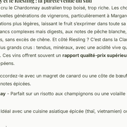
et le Riesling : la pureté venue du sud
cru le Chardonnay australien trop boisé, trop riche. Les ch
velles générations de vignerons, particulièrement à Margare
ations plus légères, laissant le fruit s’exprimer dans toute sa
blancs complexes mais digests, aux notes de pêche blanche, 
is, sans excès de chêne. Et côté Riesling ? C’est dans la Cla
lus grands crus : tendus, minéraux, avec une acidité vive qui 
 Ces vins offrent souvent un
rapport qualité-prix supérieu
opéens.
ccordez-le avec un magret de canard ou une côte de bœuf 
 notes épicées.
nay
- Parfait sur un risotto aux champignons ou une volaille
Idéal avec une cuisine asiatique épicée (thaï, vietnamien) o