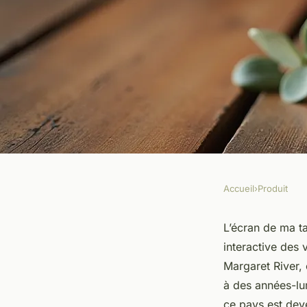
Accueil
›
Produit
PRODUIT
Pourquoi opter pour
L’écran de ma ta
interactive des 
de qualité ?
Margaret River, 
à des années-lum
ce pays est dev