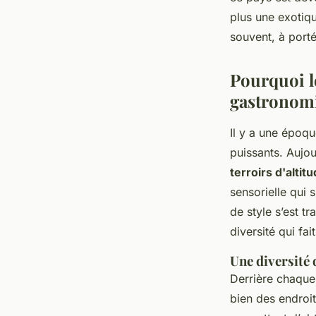
Amable
•
06/05/2026 08:50
•
10 min de lecture
plus une exotiq
souvent, à porté
Pourquoi l
gastronom
Il y a une époqu
puissants. Aujo
terroirs d'altit
sensorielle qui
de style s’est t
diversité qui fai
Une diversité 
Derrière chaque b
bien des endroit