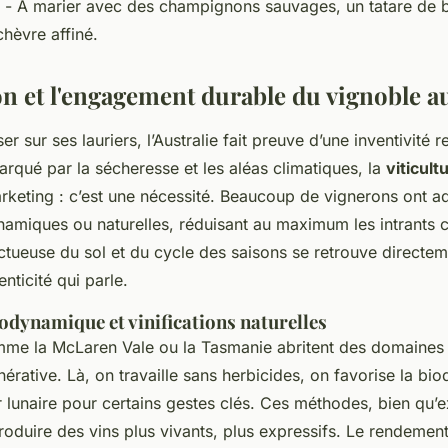
- À marier avec des champignons sauvages, un tatare de 
hèvre affiné.
on et l'engagement durable du vignoble a
er sur ses lauriers, l’Australie fait preuve d’une inventivité
rqué par la sécheresse et les aléas climatiques, la
viticult
rketing : c’est une nécessité. Beaucoup de vignerons ont a
namiques ou naturelles, réduisant au maximum les intrants 
tueuse du sol et du cycle des saisons se retrouve directem
nticité qui parle.
odynamique et vinifications naturelles
me la McLaren Vale ou la Tasmanie abritent des domaines 
nérative. Là, on travaille sans herbicides, on favorise la biod
er lunaire pour certains gestes clés. Ces méthodes, bien qu’
oduire des vins plus vivants, plus expressifs. Le rendemen