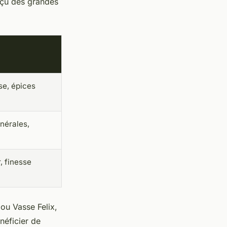
erçu des grandes
sse, épices
inérales,
r, finesse
u Vasse Felix,
néficier de