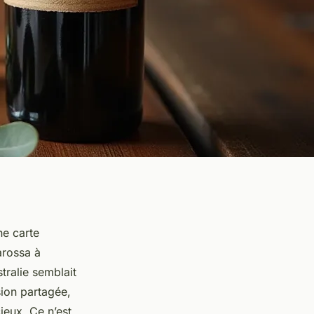
ne carte
Barossa à
tralie semblait
sion partagée,
ieux. Ce n’est